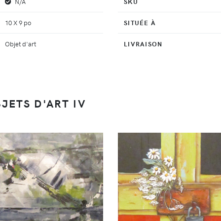
N/A
SKU
10 X 9 po
SITUÉE À
Objet d'art
LIVRAISON
JETS D'ART IV